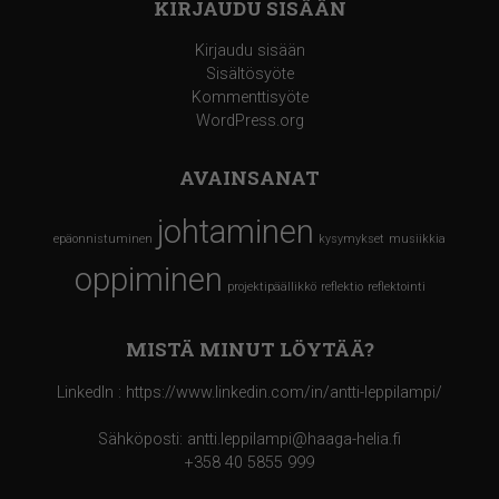
KIRJAUDU SISÄÄN
Kirjaudu sisään
Sisältösyöte
Kommenttisyöte
WordPress.org
AVAINSANAT
johtaminen
epäonnistuminen
kysymykset
musiikkia
oppiminen
projektipäällikkö
reflektio
reflektointi
MISTÄ MINUT LÖYTÄÄ?
LinkedIn : https://www.linkedin.com/in/antti-leppilampi/
Sähköposti: antti.leppilampi@haaga-helia.fi
+358 40 5855 999