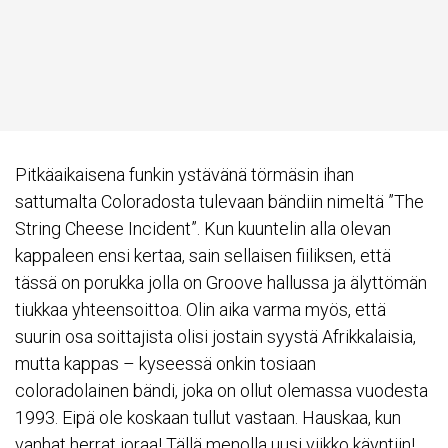
Pitkäaikaisena funkin ystävänä törmäsin ihan
sattumalta Coloradosta tulevaan bändiin nimeltä ”The
String Cheese Incident”. Kun kuuntelin alla olevan
kappaleen ensi kertaa, sain sellaisen fiiliksen, että
tässä on porukka jolla on Groove hallussa ja älyttömän
tiukkaa yhteensoittoa. Olin aika varma myös, että
suurin osa soittajista olisi jostain syystä Afrikkalaisia,
mutta kappas – kyseessä onkin tosiaan
coloradolainen bändi, joka on ollut olemassa vuodesta
1993. Eipä ole koskaan tullut vastaan. Hauskaa, kun
vanhat herrat joraa! Tällä menolla uusi viikko käyntiin!