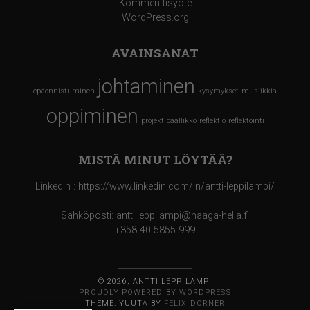
Kommenttisyöte
WordPress.org
AVAINSANAT
johtaminen
epäonnistuminen
kysymykset
musiikkia
oppiminen
projektipäällikkö
reflektio
reflektointi
MISTÄ MINUT LÖYTÄÄ?
LinkedIn : https://www.linkedin.com/in/antti-leppilampi/
Sähköposti: antti.leppilampi@haaga-helia.fi
+358 40 5855 999
© 2026, ANTTI LEPPILAMPI
PROUDLY POWERED BY WORDPRESS
THEME: YUUTA BY
FELIX DORNER