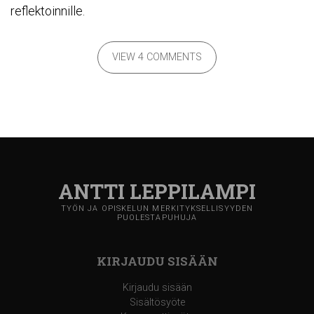
reflektoinnille.
VIEW 4 COMMENTS
ANTTI LEPPILAMPI
TYÖN JA OPISKELUN MERKITYKSELLISYYDEN
PUOLESTAPUHUJA
KIRJAUDU SISÄÄN
Kirjaudu sisään
Sisältösyöte