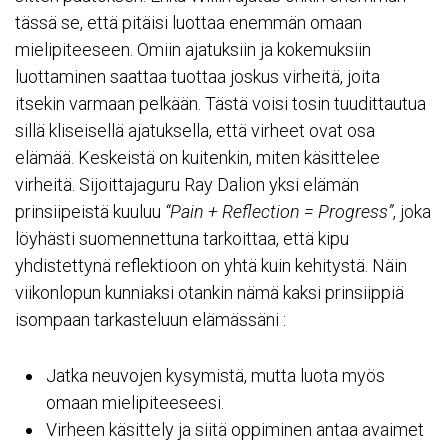
tässä se, että pitäisi luottaa enemmän omaan
mielipiteeseen. Omiin ajatuksiin ja kokemuksiin
luottaminen saattaa tuottaa joskus virheitä, joita
itsekin varmaan pelkään. Tästä voisi tosin tuudittautua
sillä kliseisellä ajatuksella, että virheet ovat osa
elämää. Keskeistä on kuitenkin, miten käsittelee
virheitä. Sijoittajaguru
Ray Dalion
yksi elämän
prinsiipeistä kuuluu
“Pain + Reflection = Progress”
, joka
löyhästi suomennettuna tarkoittaa, että kipu
yhdistettynä reflektioon on yhtä kuin kehitystä. Näin
viikonlopun kunniaksi otankin nämä kaksi prinsiippiä
isompaan tarkasteluun elämässäni :
Jatka neuvojen kysymistä, mutta luota myös
omaan mielipiteeseesi.
Virheen käsittely ja siitä oppiminen antaa avaimet