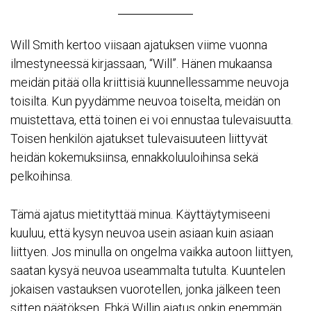
Will Smith kertoo viisaan ajatuksen viime vuonna
ilmestyneessä kirjassaan,
“Will”
. Hänen mukaansa
meidän pitää olla kriittisiä kuunnellessamme neuvoja
toisilta. Kun pyydämme neuvoa toiselta, meidän on
muistettava, että toinen ei voi ennustaa tulevaisuutta.
Toisen henkilön ajatukset tulevaisuuteen liittyvät
heidän kokemuksiinsa, ennakkoluuloihinsa sekä
pelkoihinsa.
Tämä ajatus mietityttää minua. Käyttäytymiseeni
kuuluu, että kysyn neuvoa usein asiaan kuin asiaan
liittyen. Jos minulla on ongelma vaikka autoon liittyen,
saatan kysyä neuvoa useammalta tutulta. Kuuntelen
jokaisen vastauksen vuorotellen, jonka jälkeen teen
sitten päätöksen. Ehkä Willin ajatus onkin enemmän