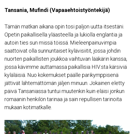
Tansania, Mufindi (Vapaaehtoistyöntekijä)
Tämän matkan aikana opin tosi paljon uutta itsestäni.
Opetin paikallisella yläasteella ja lukiolla englantia ja
autoin ties sun missä töissä. Mieleenpainuvimpia
saattoivat olla sunnuntaiset kylävisiitit, jossa johdin
nuorten paikallisten joukkoa vaihtuvan lääkärin kanssa,
jossa kävimme auttamassa paikallisia HIV:sta kärsiviä
kyläläisiä. Nuo kokemukset päälle parikymppisenä
jättivät lähtemättömän jäljen minuun. Jokainen eletty
päivä Tansaniassa tuntui muutenkin kuin eläisi jonkun
romaanin henkilön tarinaa ja sain repullisen tarinoita
mukaan kotimatkalle.