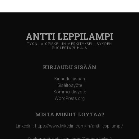
ANTTI LEPPILAMPI
TYÖN JA OPISKELUN MERKITYKSELLISYYDEN
PUOLESTAPUHUJA
KIRJAUDU SISÄÄN
Kirjaudu sisään
Sisältösyöte
Kommenttisyöte
WordPress.org
MISTÄ MINUT LÖYTÄÄ?
LinkedIn : https://www.linkedin.com/in/antti-leppilampi/