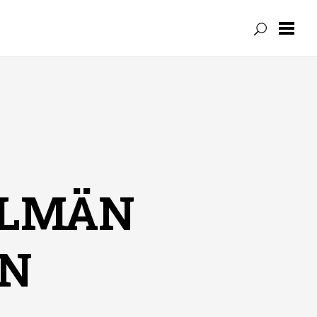
KYLMÄN
UN