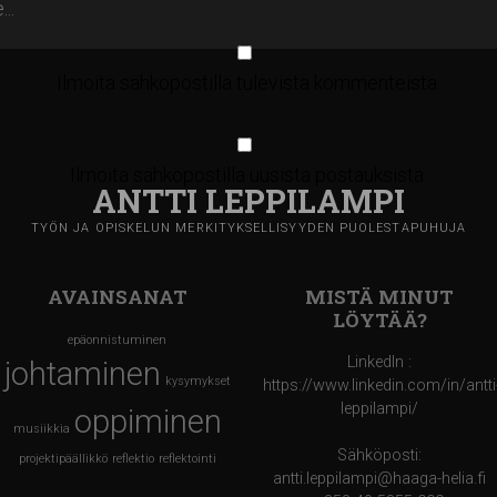
Ilmoita sähköpostilla tulevista kommenteista.
Ilmoita sähköpostilla uusista postauksista.
ANTTI LEPPILAMPI
TYÖN JA OPISKELUN MERKITYKSELLISYYDEN PUOLESTAPUHUJA
AVAINSANAT
MISTÄ MINUT
LÖYTÄÄ?
epäonnistuminen
LinkedIn :
johtaminen
kysymykset
https://www.linkedin.com/in/antti
leppilampi/
oppiminen
musiikkia
Sähköposti:
projektipäällikkö
reflektio
reflektointi
antti.leppilampi@haaga-helia.fi