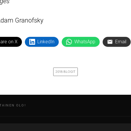
ges”
 Adam Granofsky
are on X
LinkedIn
WhatsApp
Email
2018 BLOGIT
UTAINEN OLO!