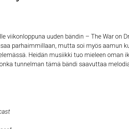
ulle viikonloppuna uuden bändin – The War on Dr
saa parhaimmillaan, mutta soi myös aamun kun
telemässä. Heidän musiikki tuo mieleen oman i
 jonka tunnelman tämä bändi saavuttaa melodial
cast