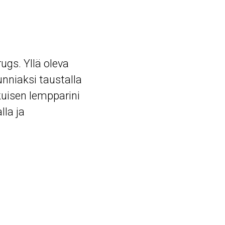
ugs. Yllä oleva
niaksi taustalla
kuisen lempparini
la ja