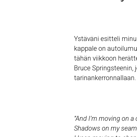
Ystäväni esitteli min
kappale on autoilumu
tähän viikkoon herät
Bruce Springsteenin,
tarinankerronnallaan.
”And I’m moving on a 
Shadows on my seam