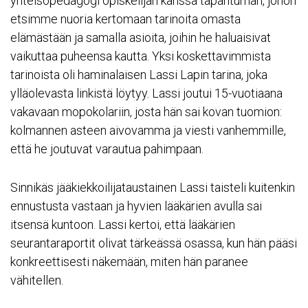
yhteisöpedagogi opiskelijan kanssa tapahtuman, johon
etsimme nuoria kertomaan tarinoita omasta
elämästään ja samalla asioita, joihin he haluaisivat
vaikuttaa puheensa kautta. Yksi koskettavimmista
tarinoista oli haminalaisen Lassi Lapin tarina, joka
ylläolevasta linkistä löytyy. Lassi joutui 15-vuotiaana
vakavaan mopokolariin, josta hän sai kovan tuomion:
kolmannen asteen aivovamma ja viesti vanhemmille,
että he joutuvat varautua pahimpaan.
Sinnikäs jääkiekkoilijataustainen Lassi taisteli kuitenkin
ennustusta vastaan ja hyvien lääkärien avulla sai
itsensä kuntoon. Lassi kertoi, että lääkärien
seurantaraportit olivat tärkeässä osassa, kun hän pääsi
konkreettisesti näkemään, miten hän paranee
vähitellen.