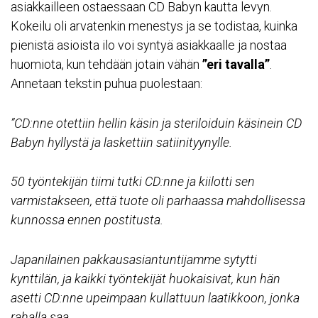
asiakkailleen ostaessaan CD Babyn kautta levyn.
Kokeilu oli arvatenkin menestys ja se todistaa, kuinka
pienistä asioista ilo voi syntyä asiakkaalle ja nostaa
huomiota, kun tehdään jotain vähän
”eri tavalla”
.
Annetaan tekstin puhua puolestaan:
”CD:nne otettiin hellin käsin ja steriloiduin käsinein CD
Babyn hyllystä ja laskettiin satiinityynylle.
50 työntekijän tiimi tutki CD:nne ja kiilotti sen
varmistakseen, että tuote oli parhaassa mahdollisessa
kunnossa ennen postitusta.
Japanilainen pakkausasiantuntijamme sytytti
kynttilän, ja kaikki työntekijät huokaisivat, kun hän
asetti CD:nne upeimpaan kullattuun laatikkoon, jonka
rahalla saa.