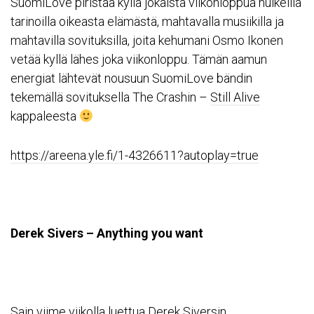
SuomiLove piristää kyllä jokaista viikonloppua huikeilla
tarinoilla oikeasta elämästä, mahtavalla musiikilla ja
mahtavilla sovituksilla, joita kehumani Osmo Ikonen
vetää kyllä lähes joka viikonloppu. Tämän aamun
energiat lähtevät nousuun SuomiLove bändin
tekemällä sovituksella The Crashin –
Still Alive
kappaleesta
https://areena.yle.fi/1-4326611?autoplay=true
Derek Sivers – Anything you want
Sain viime viikolla luettua Derek Siversin