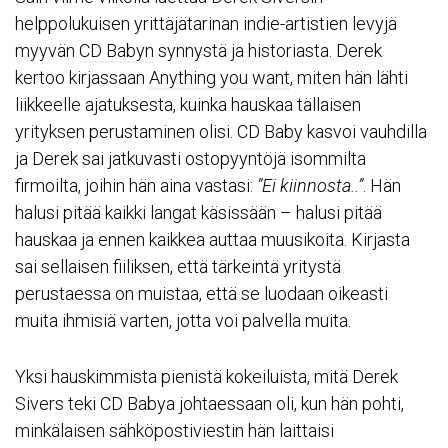
helppolukuisen yrittäjätarinan indie-artistien levyjä
myyvän
CD Babyn
synnystä ja historiasta. Derek
kertoo kirjassaan
Anything you want
, miten hän lähti
liikkeelle ajatuksesta, kuinka hauskaa tällaisen
yrityksen perustaminen olisi. CD Baby kasvoi vauhdilla
ja Derek sai jatkuvasti ostopyyntöjä isommilta
firmoilta, joihin hän aina vastasi:
”Ei kiinnosta..”
. Hän
halusi pitää kaikki langat käsissään – halusi pitää
hauskaa ja ennen kaikkea auttaa muusikoita. Kirjasta
sai sellaisen fiiliksen, että tärkeintä yritystä
perustaessa on muistaa, että se luodaan oikeasti
muita ihmisiä varten, jotta voi palvella muita.
Yksi hauskimmista pienistä kokeiluista, mitä Derek
Sivers teki CD Babya johtaessaan oli, kun hän pohti,
minkälaisen sähköpostiviestin hän laittaisi