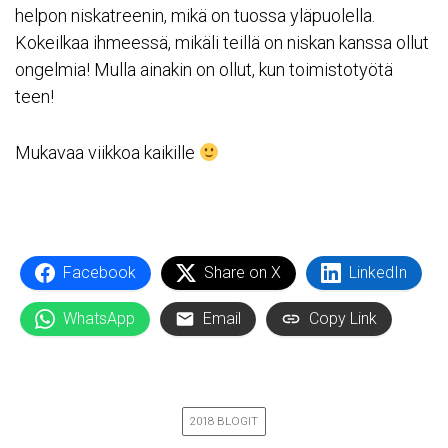
helpon niskatreenin, mikä on tuossa yläpuolella.
Kokeilkaa ihmeessä, mikäli teillä on niskan kanssa ollut
ongelmia! Mulla ainakin on ollut, kun toimistotyötä
teen!
Mukavaa viikkoa kaikille
Facebook
Share on X
LinkedIn
WhatsApp
Email
Copy Link
2018 BLOGIT