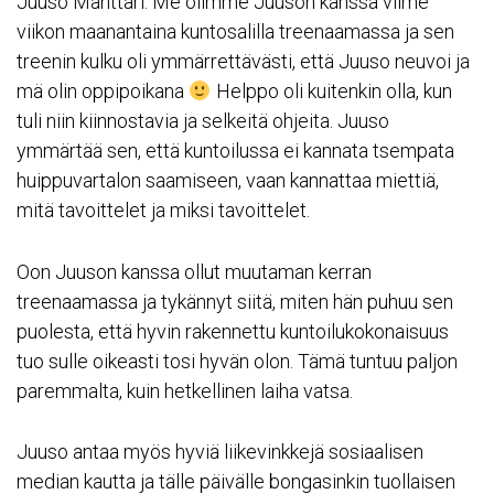
Juuso Mänttäri. Me olimme Juuson kanssa viime
viikon maanantaina kuntosalilla treenaamassa ja sen
treenin kulku oli ymmärrettävästi, että Juuso neuvoi ja
mä olin oppipoikana
Helppo oli kuitenkin olla, kun
tuli niin kiinnostavia ja selkeitä ohjeita. Juuso
ymmärtää sen, että kuntoilussa ei kannata tsempata
huippuvartalon saamiseen, vaan kannattaa miettiä,
mitä tavoittelet ja miksi tavoittelet.
Oon Juuson kanssa ollut muutaman kerran
treenaamassa ja tykännyt siitä, miten hän puhuu sen
puolesta, että hyvin rakennettu kuntoilukokonaisuus
tuo sulle oikeasti tosi hyvän olon. Tämä tuntuu paljon
paremmalta, kuin hetkellinen laiha vatsa.
Juuso antaa myös hyviä liikevinkkejä sosiaalisen
median kautta ja tälle päivälle bongasinkin tuollaisen