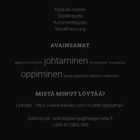
Kirjaudu sisään
Sisältösyöte
Kommenttisyöte
WordPress.org
AVAINSANAT
johtaminen
epäonnistuminen
kysymykset
musiikkia
oppiminen
projektipäällikkö
reflektio
reflektointi
MISTÄ MINUT LÖYTÄÄ?
LinkedIn : https://www.linkedin.com/in/antti-leppilampi/
Sähköposti: antti.leppilampi@haaga-helia.fi
+358 40 5855 999