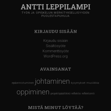
ANTTI LEPPILAMPI
TYÖN JA OPISKELUN MERKITYKSELLISYYDEN
PUOLESTAPUHUJA
KIRJAUDU SISÄÄN
Kirjaudu sisään
Sisältösyöte
Kommenttisyöte
WordPress.org
AVAINSANAT
johtaminen
epäonnistuminen
kysymykset
musiikkia
oppiminen
projektipäällikkö
reflektio
reflektointi
MISTÄ MINUT LÖYTÄÄ?