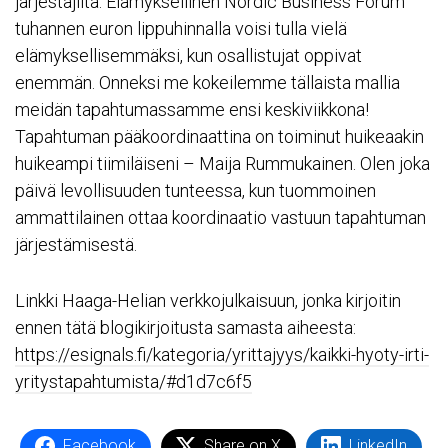
järjestäjiltä. Elämyksellinen Nordic Business Forum
tuhannen euron lippuhinnalla voisi tulla vielä
elämyksellisemmäksi, kun osallistujat oppivat
enemmän. Onneksi me kokeilemme tällaista mallia
meidän tapahtumassamme ensi keskiviikkona!
Tapahtuman pääkoordinaattina on toiminut huikeaakin
huikeampi tiimiläiseni – Maija Rummukainen. Olen joka
päivä levollisuuden tunteessa, kun tuommoinen
ammattilainen ottaa koordinaatio vastuun tapahtuman
järjestämisestä.
Linkki Haaga-Helian verkkojulkaisuun, jonka kirjoitin
ennen tätä blogikirjoitusta samasta aiheesta:
https://esignals.fi/kategoria/yrittajyys/kaikki-hyoty-irti-
yritystapahtumista/#d1d7c6f5
Facebook
Share on X
LinkedIn