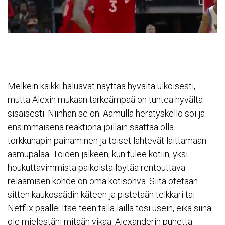
Melkein kaikki haluavat näyttää hyvältä ulkoisesti,
mutta Alexin mukaan tärkeämpää on tuntea hyvältä
sisäisesti. Niinhän se on. Aamulla herätyskello soi ja
ensimmäisenä reaktiona joillain saattaa olla
torkkunapin painaminen ja toiset lähtevät laittamaan
aamupalaa. Töiden jälkeen, kun tulee kotiin, yksi
houkuttavimmista paikoista löytää rentouttava
relaamisen kohde on oma kotisohva. Siitä otetaan
sitten kaukosäädin käteen ja pistetään telkkari tai
Netflix päälle. Itse teen tällä lailla tosi usein, eikä siinä
ole mielestäni mitään vikaa. Alexanderin puhetta