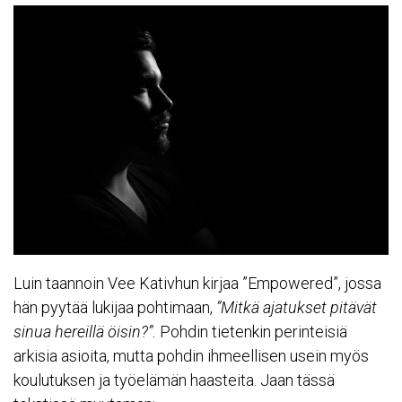
Luin taannoin
Vee Kativhun kirjaa ”Empowered”
, jossa
hän pyytää lukijaa pohtimaan,
”Mitkä ajatukset pitävät
sinua hereillä öisin?”.
Pohdin tietenkin perinteisiä
arkisia asioita, mutta pohdin ihmeellisen usein myös
koulutuksen ja työelämän haasteita. Jaan tässä