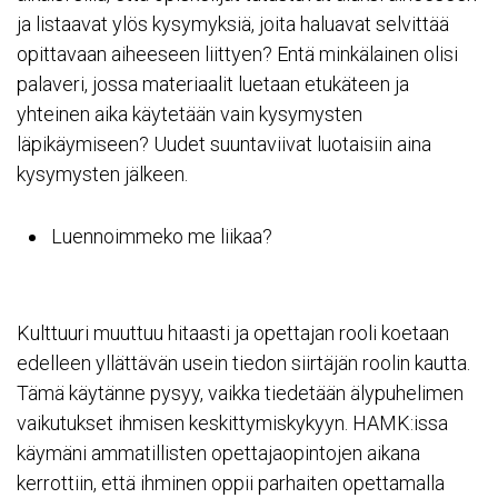
ja listaavat ylös kysymyksiä, joita haluavat selvittää
opittavaan aiheeseen liittyen? Entä minkälainen olisi
palaveri, jossa materiaalit luetaan etukäteen ja
yhteinen aika käytetään vain kysymysten
läpikäymiseen? Uudet suuntaviivat luotaisiin aina
kysymysten jälkeen.
Luennoimmeko me liikaa?
Kulttuuri muuttuu hitaasti ja opettajan rooli koetaan
edelleen yllättävän usein tiedon siirtäjän roolin kautta.
Tämä käytänne pysyy, vaikka tiedetään älypuhelimen
vaikutukset ihmisen keskittymiskykyyn. HAMK:issa
käymäni ammatillisten opettajaopintojen aikana
kerrottiin, että ihminen oppii parhaiten opettamalla