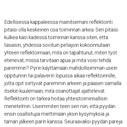
Edellisessä kappaleessa mainitsemani reflektointi
pitäisi olla keskeinen osa toiminnan arkea. Sen pitäisi
kulkea käsi kädessä toiminnan kanssa siten, että
tasaisin, yhdessä sovituin peliajoin kokoonnutaan
yhteen reflektoimaan, mitä on tapahtunut, miten työt
etenevät, missä tarvitaan apua ja mitä voisi tehdä
paremmin? Pyrin käyttämään mahdollisimman usein
oppitunnin tai palaverin lopussa aikaa reflektoinnille,
jotta opit siirtyvät paremmin arkeen ja pääsen samalla
itsekin kuulemaan, mitä osanottajat ajattelevat.
Reflektointi on tärkeä hoitaa yhteistoiminnallisin
menetelmin. Useimmiten teen sen niin, että pyydän
ensin osallistujia miettimään yksin kysymyksiä ja
tämän jälkeen parin kanssa. Seuraavaksi pyydän pareja