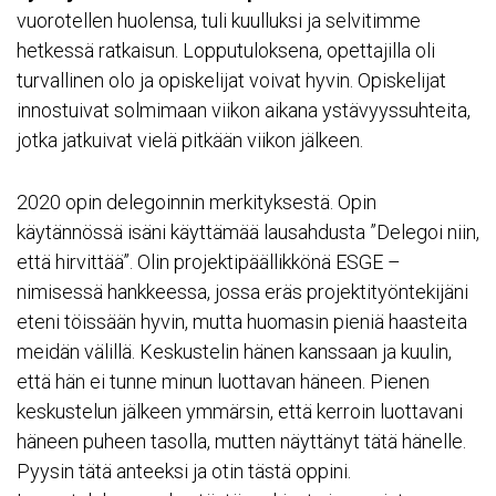
vuorotellen huolensa, tuli kuulluksi ja selvitimme
hetkessä ratkaisun. Lopputuloksena, opettajilla oli
turvallinen olo ja opiskelijat voivat hyvin. Opiskelijat
innostuivat solmimaan viikon aikana ystävyyssuhteita,
jotka jatkuivat vielä pitkään viikon jälkeen.
2020 opin delegoinnin merkityksestä. Opin
käytännössä isäni käyttämää lausahdusta ”Delegoi niin,
että hirvittää”. Olin projektipäällikkönä ESGE –
nimisessä hankkeessa, jossa eräs projektityöntekijäni
eteni töissään hyvin, mutta huomasin pieniä haasteita
meidän välillä. Keskustelin hänen kanssaan ja kuulin,
että hän ei tunne minun luottavan häneen. Pienen
keskustelun jälkeen ymmärsin, että kerroin luottavani
häneen puheen tasolla, mutten näyttänyt tätä hänelle.
Pyysin tätä anteeksi ja otin tästä oppini.