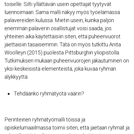
toiselle. Silti yllättävän usein opettajat tyytyvät
luennoimaan. Sama malli näkyy myös työelämässä
palavereiden kulussa. Mietin usein, kuinka paljon
enemmän palaverin osallistujat voisi saada, jos
yhteinen aika käytettäisiin siten, että puheenvuorot
jaettaisiin tasaisemmin. Tätä on myös tutkittu
Anita
Woolleyn
(2015) puolesta Pittsburghin yliopistolla.
Tutkimuksen mukaan puheenvuorojen jakautuminen on
yksi keskeisistä elementeistä, joka kuvaa ryhmän
älykkyyttä.
Tehdäänkö ryhmätyötä väärin?
Perinteinen ryhmätyömalli töissä ja
opiskelumaailmassa toimii siten, että jaetaan ryhmät ja