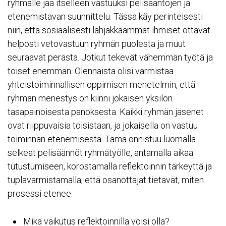
ryhmälle jää itselleen vastuuksi pelisääntöjen ja
etenemistavan suunnittelu. Tässä käy perinteisesti
niin, että sosiaalisesti lahjakkaammat ihmiset ottavat
helposti vetovastuun ryhmän puolesta ja muut
seuraavat perästä. Jotkut tekevät vähemmän työtä ja
toiset enemmän. Olennaista olisi varmistaa
yhteistoiminnallisen oppimisen menetelmin, että
ryhmän menestys on kiinni jokaisen yksilön
tasapainoisesta panoksesta. Kaikki ryhmän jäsenet
ovat riippuvaisia toisistaan, ja jokaisella on vastuu
toiminnan etenemisestä. Tämä onnistuu luomalla
selkeät pelisäännöt ryhmätyölle, antamalla aikaa
tutustumiseen, korostamalla reflektoinnin tärkeyttä ja
tuplavarmistamalla, että osanottajat tietävät, miten
prosessi etenee.
Mikä vaikutus reflektoinnilla voisi olla?