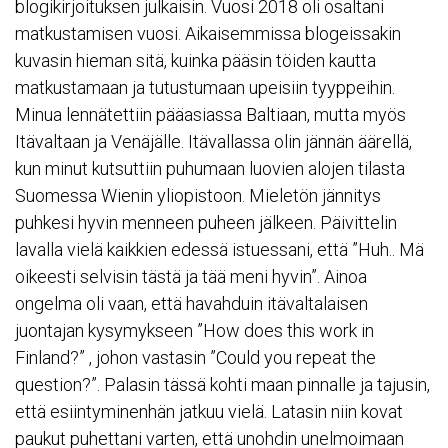
blogikirjoituksen julkaisin. Vuosi 2018 oli osaltani
matkustamisen vuosi. Aikaisemmissa blogeissakin
kuvasin hieman sitä, kuinka pääsin töiden kautta
matkustamaan ja tutustumaan upeisiin tyyppeihin.
Minua lennätettiin pääasiassa Baltiaan, mutta myös
Itävaltaan ja Venäjälle. Itävallassa olin jännän äärellä,
kun minut kutsuttiin puhumaan luovien alojen tilasta
Suomessa Wienin yliopistoon. Mieletön jännitys
puhkesi hyvin menneen puheen jälkeen. Päivittelin
lavalla vielä kaikkien edessä istuessani, että ”Huh.. Mä
oikeesti selvisin tästä ja tää meni hyvin”. Ainoa
ongelma oli vaan, että havahduin itävaltalaisen
juontajan kysymykseen ”How does this work in
Finland?” , johon vastasin ”Could you repeat the
question?”. Palasin tässä kohti maan pinnalle ja tajusin,
että esiintyminenhän jatkuu vielä. Latasin niin kovat
paukut puhettani varten, että unohdin unelmoimaan