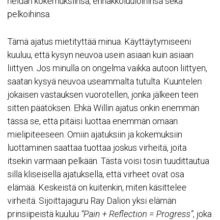
heidän kokemuksiinsa, ennakkoluuloihinsa sekä
pelkoihinsa.
Tämä ajatus mietityttää minua. Käyttäytymiseeni
kuuluu, että kysyn neuvoa usein asiaan kuin asiaan
liittyen. Jos minulla on ongelma vaikka autoon liittyen,
saatan kysyä neuvoa useammalta tutulta. Kuuntelen
jokaisen vastauksen vuorotellen, jonka jälkeen teen
sitten päätöksen. Ehkä Willin ajatus onkin enemmän
tässä se, että pitäisi luottaa enemmän omaan
mielipiteeseen. Omiin ajatuksiin ja kokemuksiin
luottaminen saattaa tuottaa joskus virheitä, joita
itsekin varmaan pelkään. Tästä voisi tosin tuudittautua
sillä kliseisellä ajatuksella, että virheet ovat osa
elämää. Keskeistä on kuitenkin, miten käsittelee
virheitä. Sijoittajaguru
Ray Dalion
yksi elämän
prinsiipeistä kuuluu
“Pain + Reflection = Progress”
, joka