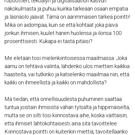
roboottien, tekoälyn ja digitalisaation kasvun
näkökulmasta ja puhuu kuinka tärkeään osaan empatia
ja läsnäolo jäävät. Tämä on äärimmäisen tärkeä pointti!
Mikä on aidompaa, kuin se että kohtaat joka päivä
jonkun ihmisen, kuulet hänen huolensa ja ilonsa 100
prosenttisesti. Kukapa ei tästä pitäisi?
Me eletään tosi mielenkiintoisessa maailmassa. Joka
aamu on tehtävä valinta, lähdenkö ulos miettien kaikkia
haasteita, vai tutkinko ja katselenko maailmaa niin, että
kaikki on ihmeellistä ja kaikki on mahdollista?
Mä tiedän, että onnellisuudesta puhuminen saattaa
tuntua joistain ihmisistä vähän tylsältä ja hippimäiseltä,
mutta se on silti tosi kiinnostava aihe, koska väittäisin,
että ihmiset lähtökohtaisesti aina sitä tavoittelee.
Kiinnostava pointti on kuitenkin miettiä, tavoitellaanko