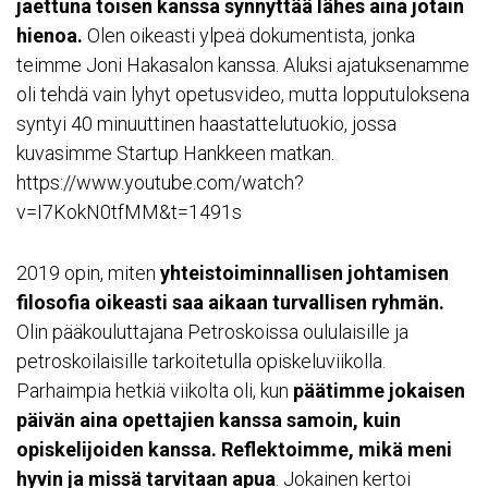
jaettuna toisen kanssa synnyttää lähes aina jotain
hienoa.
Olen oikeasti ylpeä dokumentista, jonka
teimme Joni Hakasalon kanssa. Aluksi ajatuksenamme
oli tehdä vain lyhyt opetusvideo, mutta lopputuloksena
syntyi 40 minuuttinen haastattelutuokio, jossa
kuvasimme Startup Hankkeen matkan.
https://www.youtube.com/watch?
v=I7KokN0tfMM&t=1491s
2019 opin, miten
yhteistoiminnallisen johtamisen
filosofia oikeasti saa aikaan turvallisen ryhmän.
Olin pääkouluttajana Petroskoissa oululaisille ja
petroskoilaisille tarkoitetulla opiskeluviikolla.
Parhaimpia hetkiä viikolta oli, kun
päätimme jokaisen
päivän aina opettajien kanssa samoin, kuin
opiskelijoiden kanssa. Reflektoimme, mikä meni
hyvin ja missä tarvitaan apua
. Jokainen kertoi