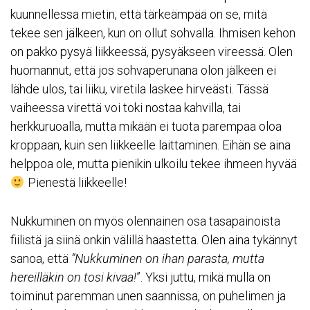
kuunnellessa mietin, että tärkeämpää on se, mitä
tekee sen jälkeen, kun on ollut sohvalla. Ihmisen kehon
on pakko pysyä liikkeessä, pysyäkseen vireessä. Olen
huomannut, että jos sohvaperunana olon jälkeen ei
lähde ulos, tai liiku, viretila laskee hirveästi. Tässä
vaiheessa virettä voi toki nostaa kahvilla, tai
herkkuruoalla, mutta mikään ei tuota parempaa oloa
kroppaan, kuin sen liikkeelle laittaminen. Eihän se aina
helppoa ole, mutta pienikin ulkoilu tekee ihmeen hyvää
Pienestä liikkeelle!
Nukkuminen on myös olennainen osa tasapainoista
fiilistä ja siinä onkin välillä haastetta. Olen aina tykännyt
sanoa, että
”Nukkuminen on ihan parasta, mutta
hereilläkin on tosi kivaa!
”. Yksi juttu, mikä mulla on
toiminut paremman unen saannissa, on puhelimen ja