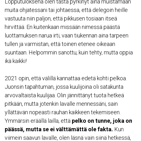
Lopputuloksena olen tästä pyrkinyt aina muistamaan
muita ohjatessani tai johtaessa, että delegoin heille
vastuuta niin paljon, että pikkusen tosiaan itseä
hirvittää. En kuitenkaan missään nimessä päästä
luottamuksen narua irti, vaan tiukennan aina tarpeen
tullen ja varmistan, että toinen etenee oikeaan
suuntaan. Helpommin sanottu, kuin tehty, mutta oppia
ikä kaikki!
2021 opin, että välillä kannattaa edetä kohti pelkoa.
Juonsin tapahtuman, jossa kuulijoina oli satakunta
arvovaltaista kuulijaa. Olin jännittänyt tuota hetkeä
pitkään, mutta jotenkin lavalle mennessäni, sain
yllättävän nopeasti rauhan kaikkeen tekemiseen.
Ymmärsin eräällä lailla, että
pelko on tunne, joka on
päässä, mutta se ei välttämättä ole fakta.
Kun
viimein saavun lavalle, olen läsnä vain siinä hetkessä,