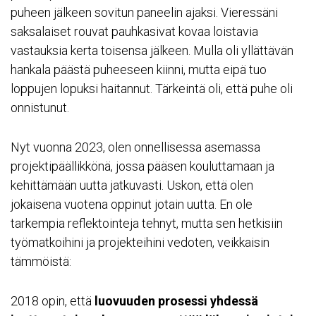
puheen jälkeen sovitun paneelin ajaksi. Vieressäni
saksalaiset rouvat pauhkasivat kovaa loistavia
vastauksia kerta toisensa jälkeen. Mulla oli yllättävän
hankala päästä puheeseen kiinni, mutta eipä tuo
loppujen lopuksi haitannut. Tärkeintä oli, että puhe oli
onnistunut.
Nyt vuonna 2023, olen onnellisessa asemassa
projektipäällikkönä, jossa pääsen kouluttamaan ja
kehittämään uutta jatkuvasti. Uskon, että olen
jokaisena vuotena oppinut jotain uutta. En ole
tarkempia reflektointeja tehnyt, mutta sen hetkisiin
työmatkoihini ja projekteihini vedoten, veikkaisin
tämmöistä:
2018 opin, että
luovuuden prosessi yhdessä