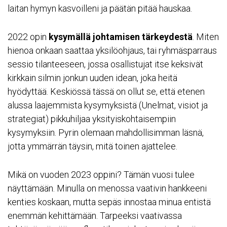
laitan hymyn kasvoilleni ja päätän pitää hauskaa.
2022 opin
kysymällä johtamisen tärkeydestä
. Miten
hienoa onkaan saattaa yksilöohjaus, tai ryhmäsparraus
sessio tilanteeseen, jossa osallistujat itse keksivät
kirkkain silmin jonkun uuden idean, joka heitä
hyödyttää. Keskiössä tässä on ollut se, että etenen
alussa laajemmista kysymyksistä (Unelmat, visiot ja
strategiat) pikkuhiljaa yksityiskohtaisempiin
kysymyksiin. Pyrin olemaan mahdollisimman läsnä,
jotta ymmärrän täysin, mitä toinen ajattelee.
Mikä on vuoden 2023 oppini? Tämän vuosi tulee
näyttämään. Minulla on menossa vaativin hankkeeni
kenties koskaan, mutta sepäs innostaa minua entistä
enemmän kehittämään. Tarpeeksi vaativassa