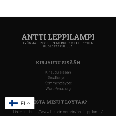
ANTTI LEPPILAMPI
TYÖN JA OPISKELUN MERKITYKSELLISYYDEN
PUOLESTAPUHUJA
KIRJAUDU SISÄÄN
Kirjaudu sisään
Sisältösyöte
Kommenttisyöte
WordPress.org
MISTÄ MINUT LÖYTÄÄ?
FI
LinkedIn : https://www.linkedin.com/in/antti-leppilampi/