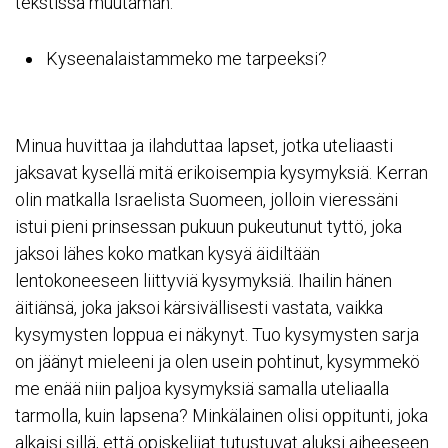
tekstissä muutaman:
Kyseenalaistammeko me tarpeeksi?
Minua huvittaa ja ilahduttaa lapset, jotka uteliaasti
jaksavat kysellä mitä erikoisempia kysymyksiä. Kerran
olin matkalla Israelista Suomeen, jolloin vieressäni
istui pieni prinsessan pukuun pukeutunut tyttö, joka
jaksoi lähes koko matkan kysyä äidiltään
lentokoneeseen liittyviä kysymyksiä. Ihailin hänen
äitiänsä, joka jaksoi kärsivällisesti vastata, vaikka
kysymysten loppua ei näkynyt. Tuo kysymysten sarja
on jäänyt mieleeni ja olen usein pohtinut, kysymmekö
me enää niin paljoa kysymyksiä samalla uteliaalla
tarmolla, kuin lapsena? Minkälainen olisi oppitunti, joka
alkaisi sillä, että opiskelijat tutustuvat aluksi aiheeseen