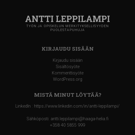
ANTTI LEPPILAMPI
TYÖN JA OPISKELUN MERKITYKSELLISYYDEN
PUOLESTAPUHUJA
KIRJAUDU SISÄÄN
Kirjaudu sisään
Sisältösyöte
Kommenttisyöte
WordPress.org
MISTÄ MINUT LÖYTÄÄ?
LinkedIn : https://www.linkedin.com/in/antti-leppilampi/
Sähköposti: antti.leppilampi@haaga-helia.fi
+358 40 5855 999