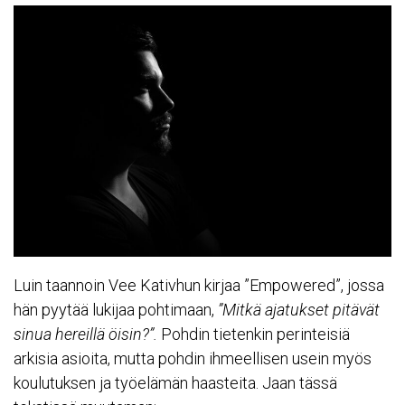
Luin taannoin
Vee Kativhun kirjaa ”Empowered”
, jossa
hän pyytää lukijaa pohtimaan,
”Mitkä ajatukset pitävät
sinua hereillä öisin?”.
Pohdin tietenkin perinteisiä
arkisia asioita, mutta pohdin ihmeellisen usein myös
koulutuksen ja työelämän haasteita. Jaan tässä