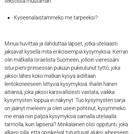
tekstissä muutaman:
Kyseenalaistammeko me tarpeeksi?
Minua huvittaa ja ilahduttaa lapset, jotka uteliaasti
jaksavat kysellä mitä erikoisempia kysymyksiä. Kerran
olin matkalla Israelista Suomeen, jolloin vieressäni
istui pieni prinsessan pukuun pukeutunut tyttö, joka
jaksoi lähes koko matkan kysyä äidiltään
lentokoneeseen liittyviä kysymyksiä. Ihailin hänen
äitiänsä, joka jaksoi kärsivällisesti vastata, vaikka
kysymysten loppua ei näkynyt. Tuo kysymysten sarja
on jäänyt mieleeni ja olen usein pohtinut, kysymmekö
me enää niin paljoa kysymyksiä samalla uteliaalla
tarmolla, kuin lapsena? Minkälainen olisi oppitunti, joka
alkaisi sillä, että opiskelijat tutustuvat aluksi aiheeseen