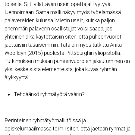
toiselle. Silti yllättävän usein opettajat tyytyvät
luennoimaan. Sama malli näkyy myös työelämässä
palavereiden kulussa. Mietin usein, kuinka paljon
enemmän palaverin osallistujat voisi saada, jos
yhteinen aika käytettäisiin siten, että puheenvuorot
jaettaisiin tasaisemmin. Tätä on myös tutkittu
Anita
Woolleyn
(2015) puolesta Pittsburghin yliopistolla.
Tutkimuksen mukaan puheenvuorojen jakautuminen on
yksi keskeisistä elementeistä, joka kuvaa ryhmän
älykkyyttä.
Tehdäänkö ryhmätyötä väärin?
Perinteinen ryhmätyömalli töissä ja
opiskelumaailmassa toimii siten, että jaetaan ryhmät ja