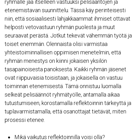
ryhmälle jää itselleen vastuuksi pelisääntöjen ja
etenemistavan suunnittelu. Tässä käy perinteisesti
niin, että sosiaalisesti lahjakkaammat ihmiset ottavat
helposti vetovastuun ryhmän puolesta ja muut
seuraavat perästä. Jotkut tekevät vähemmän työtä ja
toiset enemmän. Olennaista olisi varmistaa
yhteistoiminnallisen oppimisen menetelmin, että
ryhmän menestys on kiinni jokaisen yksilön
tasapainoisesta panoksesta. Kaikki ryhmän jäsenet
ovat riippuvaisia toisistaan, ja jokaisella on vastuu
toiminnan etenemisestä. Tämä onnistuu luomalla
selkeät pelisäännöt ryhmätyölle, antamalla aikaa
tutustumiseen, korostamalla reflektoinnin tärkeyttä ja
tuplavarmistamalla, että osanottajat tietävät, miten
prosessi etenee.
Mikä vaikutus reflektoinnilla voisi olla?