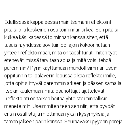
Edellisessä kappaleessa mainitsemani reflektointi
pitäisi olla keskeinen osa toiminnan arkea. Sen pitäisi
kulkea käsi kädessä toiminnan kanssa siten, että
tasaisin, yhdessä sovituin peliajoin kokoonnutaan
yhteen reflektoimaan, mitä on tapahtunut, miten työt
etenevät, missä tarvitaan apua ja mitä voisi tehdä
paremmin? Pyrin käyttämään mahdollisimman usein
oppitunnin tai palaverin lopussa aikaa reflektoinnille,
jotta opit siirtyvät paremmin arkeen ja pääsen samalla
itsekin kuulemaan, mitä osanottajat ajattelevat.
Reflektointi on tärkeä hoitaa yhteistoiminnallisin
menetelmin. Useimmiten teen sen niin, että pyydän
ensin osallistujia miettimään yksin kysymyksiä ja
tämän jälkeen parin kanssa. Seuraavaksi pyydän pareja