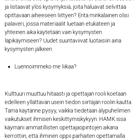
ja listaavat ylös kysymyksiä, joita haluavat selvittää
opittavaan aiheeseen liittyen? Entä minkälainen olisi
palaveri, jossa materiaalit luetaan etukäteen ja
yhteinen aika käytetään vain kysymysten
läpikäymiseen? Uudet suuntaviivat luotaisiin aina
kysymysten jälkeen.
Luennoimmeko me liikaa?
Kulttuuri muuttuu hitaasti ja opettajan rooli koetaan
edelleen yllättävän usein tiedon siirtäjän roolin kautta.
Tämä käytänne pysyy, vaikka tiedetään älypuhelimen
vaikutukset ihmisen keskittymiskykyyn. HAMK:issa
käymäni ammatillisten opettajaopintojen aikana
kerrottiin, että ihminen oppii parhaiten opettamalla